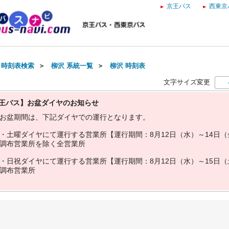
京王バス
西東京
・時刻表検索
＞
柳沢 系統一覧
＞
柳沢 時刻表
文字サイズ変更
王バス】お盆ダイヤのお知らせ
お
盆
期
間
は
、
下
記
ダ
イ
ヤ
で
の
運
行
と
な
り
ま
す
。
・
土
曜
ダ
イ
ヤ
に
て
運
行
す
る
営
業
所
【
運
行
期
間
：
8
月
1
2
日
（
水
）
～
1
4
日
（
調
布
営
業
所
を
除
く
全
営
業
所
・
日
祝
ダ
イ
ヤ
に
て
運
行
す
る
営
業
所
【
運
行
期
間
：
8
月
1
2
日
（
水
）
～
1
5
日
（
調
布
営
業
所