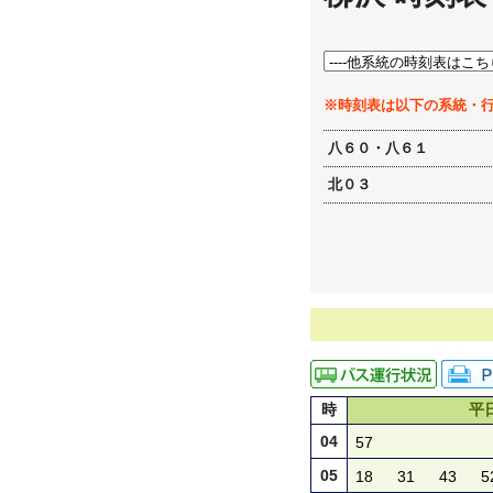
※時刻表は以下の系統・
八６０・八６１
北０３
時
平
04
57
05
18
31
43
5