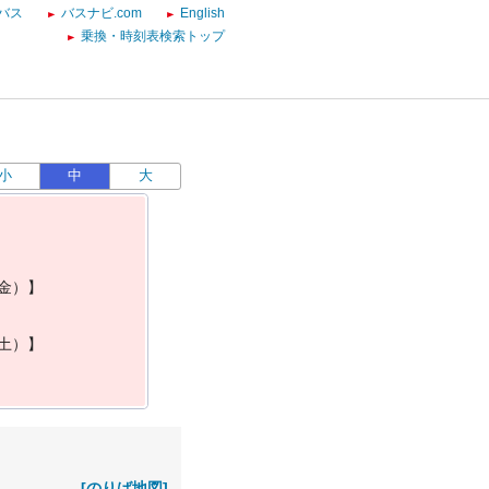
バス
バスナビ.com
English
乗換・時刻表検索トップ
小
中
大
金
）
】
土
）
】
[のりば地図]