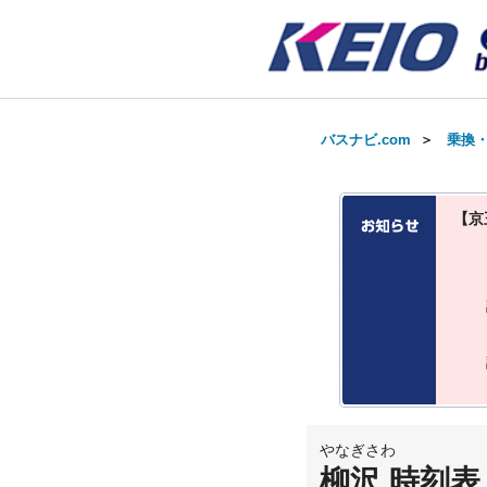
バスナビ.com
＞
乗換
【京
やなぎさわ
柳沢 時刻表