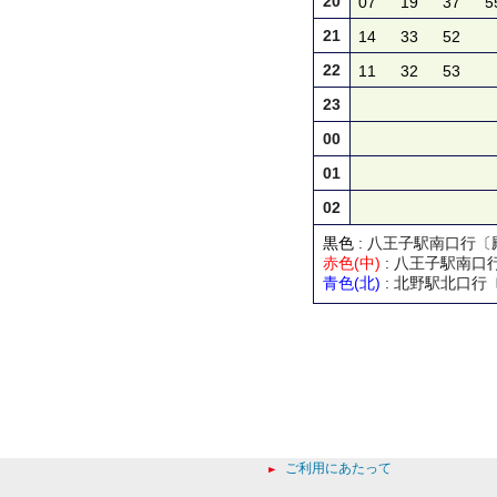
20
07
19
37
5
21
14
33
52
22
11
32
53
23
00
01
02
黒色
: 八王子駅南口行
赤色(中)
: 八王子駅南口
青色(北)
: 北野駅北口行
ご利用にあたって