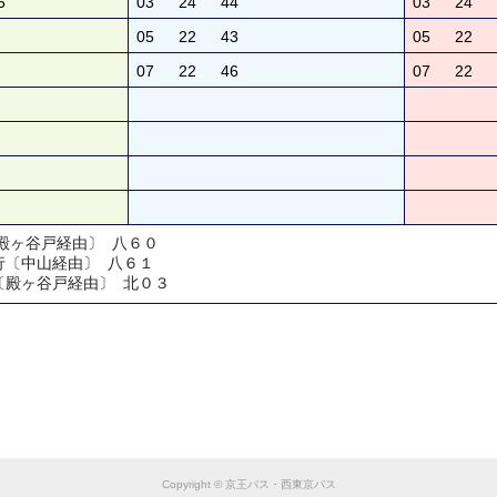
5
03
24
44
03
24
05
22
43
05
22
07
22
46
07
22
〔殿ヶ谷戸経由〕 八６０
行〔中山経由〕 八６１
〔殿ヶ谷戸経由〕 北０３
Copyright © 京王バス・西東京バス