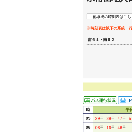
※時刻表は以下の系統・
南６１・南６２
時
平
三
三
三
05
29
39
47
5
三
三
三
06
06
16
46