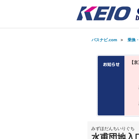
バスナビ.com
＞
乗換
【京
みずほだんちいりぐち
水甫団地入