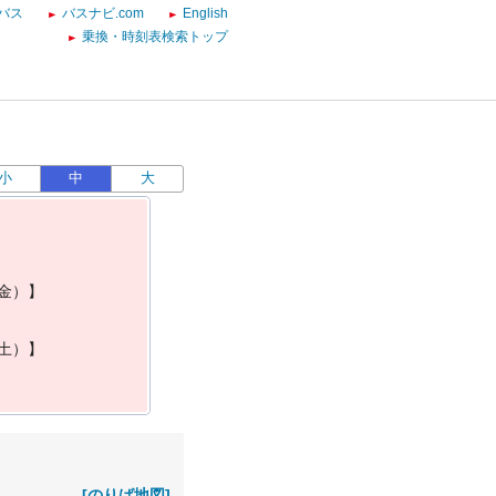
バス
バスナビ.com
English
乗換・時刻表検索トップ
小
中
大
金
）
】
土
）
】
[のりば地図]