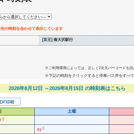
行先の時刻を合わせて表示しています
[京王] 南大沢駅行
※ご利用環境によっては、正しく2次元バーコードを読
※下記の時刻をクリックすると停車バス停をすべ
2026年8月12日 ～2026年8月15日 の時刻表はこちら
日
土曜
三
7
三
41