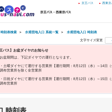
京王バス
西東京
・時刻表検索
＞
水甫団地入口 系統一覧
＞
水甫団地入口 時刻表
文字サイズ変更
王バス】お盆ダイヤのお知らせ
お
盆
期
間
は
、
下
記
ダ
イ
ヤ
で
の
運
行
と
な
り
ま
す
。
・
土
曜
ダ
イ
ヤ
に
て
運
行
す
る
営
業
所
【
運
行
期
間
：
8
月
1
2
日
（
水
）
～
1
4
日
（
調
布
営
業
所
を
除
く
全
営
業
所
・
日
祝
ダ
イ
ヤ
に
て
運
行
す
る
営
業
所
【
運
行
期
間
：
8
月
1
2
日
（
水
）
～
1
5
日
（
調
布
営
業
所
口 時刻表