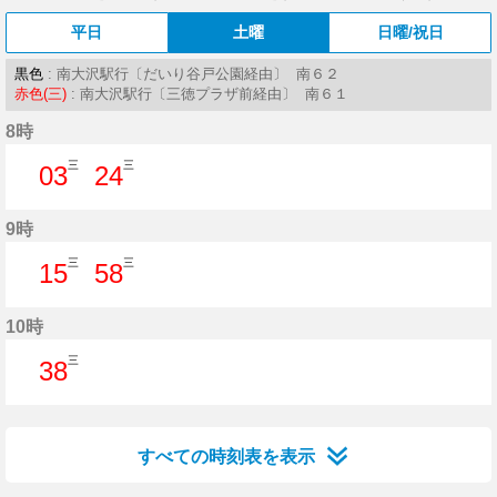
平日
土曜
日曜/祝日
黒色
: 南大沢駅行〔だいり谷戸公園経由〕 南６２
赤色(三)
: 南大沢駅行〔三徳プラザ前経由〕 南６１
8時
三
三
03
24
3分はつ
24分はつ
9時
三
三
15
58
15分はつ
58分はつ
10時
三
38
38分はつ
すべての時刻表を表示