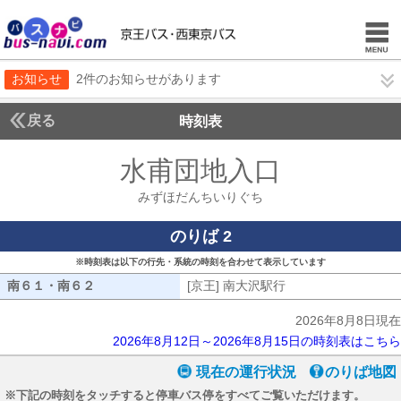
お知らせ
2件のお知らせがあります
戻る
時刻表
水甫団地入口
みずほだ
みずほだんちいりぐち
のりば 2
※時刻表は以下の行先・系統の時刻を合わせて表示しています
南６１・南６２
南６１・南６２
[京王] 南大沢駅行
[京王] 南大沢駅行
2026年8月8日現在
2026年8月12日～2026年8月15日の時刻表はこちら
現在の運行状況
のりば地図
※下記の時刻をタッチすると停車バス停をすべてご覧いただけます。