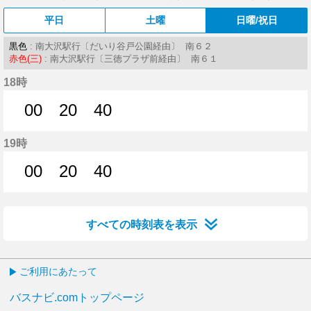
平日
土曜
日曜/祝日
黒色
: 南大沢駅行〔だいり谷戸公園経由〕 南６２
赤色(三)
: 南大沢駅行〔三徳プラザ前経由〕 南６１
18時
00
20
40
0分はつ
20分はつ
40分はつ
19時
00
20
40
0分はつ
20分はつ
40分はつ
すべての時刻表を表示
ご利用にあたって
バスナビ.comトップページ