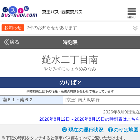
お知らせ
2件のお知らせがあります
戻る
時刻表
鑓水二丁目南
やりみず
やりみずにちょうめみなみ
のりば 2
※時刻表は以下の行先・系統の時刻を合わせて表示しています
南６１・南６２
南６１・南６２
[京王] 南大沢駅行
[京王] 南大沢駅行
2026年8月9日現在
2026年8月12日～2026年8月15日の時刻表はこちら
現在の運行状況
のりば地図
※下記の時刻をタッチすると停車バス停をすべてご覧いただけます。