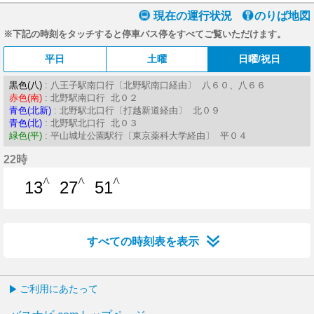
現在の運行状況
のりば地図
※下記の時刻をタッチすると停車バス停をすべてご覧いただけます。
平日
土曜
日曜/祝日
黒色(八)
: 八王子駅南口行〔北野駅南口経由〕 八６０、八６６
赤色(南)
: 北野駅南口行 北０２
青色(北新)
: 北野駅北口行〔打越新道経由〕 北０９
青色(北)
: 北野駅北口行 北０３
緑色(平)
: 平山城址公園駅行〔東京薬科大学経由〕 平０４
22時
八
八
八
13
27
51
13分はつ
27分はつ
51分はつ
すべての時刻表を表示
ご利用にあたって