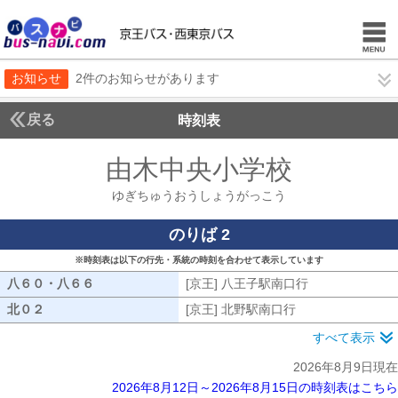
お知らせ
2件のお知らせがあります
戻る
時刻表
由木中央小学校
ゆぎち
ゆぎちゅうおうしょうがっこう
のりば 2
※時刻表は以下の行先・系統の時刻を合わせて表示しています
八６０・八６６
八６０・八６６
[京王] 八王子駅南口行
[京王] 八王子
北０２
北０２
[京王] 北野駅南口行
[京王] 北野駅南口
すべて表示
2026年8月9日現在
2026年8月12日～2026年8月15日の時刻表はこちら