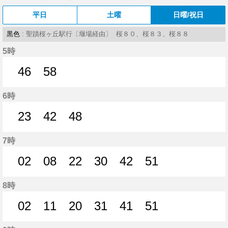
平日
土曜
日曜/祝日
黒色
: 聖蹟桜ヶ丘駅行〔堰場経由〕 桜８０、桜８３、桜８８
5時
46
58
46分はつ
58分はつ
6時
23
42
48
23分はつ
42分はつ
48分はつ
7時
02
08
22
30
42
51
2分はつ
8分はつ
22分はつ
30分はつ
42分はつ
51分はつ
8時
02
11
20
31
41
51
2分はつ
11分はつ
20分はつ
31分はつ
41分はつ
51分はつ