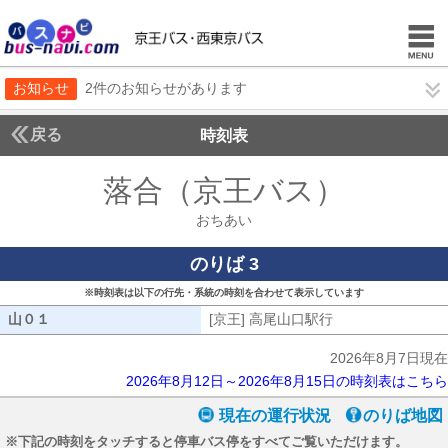
お知らせ
2件のお知らせがあります
戻る
時刻表
落合（京王バス）
おちあ
おちあい
のりば 3
※時刻表は以下の行先・系統の時刻を合わせて表示しています
山０１
山０１
[京王] 高尾山口駅行
[京王] 高尾山口駅
2026年8月7日現在
2026年8月12日～2026年8月15日の時刻表はこちら
現在の運行状況
のりば地図
※下記の時刻をタッチすると停車バス停をすべてご覧いただけます。