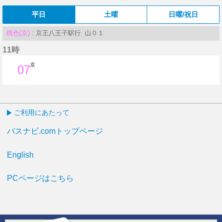
平日
土曜
日曜/祝日
桃色(京)
: 京王八王子駅行 山０１
11時
京
07
7分はつ
ご利用にあたって
バスナビ.comトップページ
English
PCページはこちら