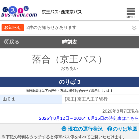
お知らせ
2件のお知らせがあります
戻る
時刻表
落合（京王バス）
おちあ
おちあい
のりば 3
※時刻表は以下の行先・系統の時刻を合わせて表示しています
山０１
山０１
[京王] 京王八王子駅行
[京王] 京王八
2026年8月7日現在
2026年8月12日～2026年8月15日の時刻表はこちら
現在の運行状況
のりば地図
※下記の時刻をタッチすると停車バス停をすべてご覧いただけます。