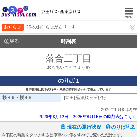
お知らせ
2件のお知らせがあります
戻る
時刻表
落合三丁目
おちあい
おちあいさんちょうめ
のりば 1
※時刻表は以下の行先・系統の時刻を合わせて表示しています
桜４５・桜４６
桜４５・桜４６
[京王] 聖蹟桜ヶ丘駅行
[京王] 聖蹟桜
2026年8月9日現在
2026年8月12日～2026年8月15日の時刻表はこちら
現在の運行状況
のりば地図
※下記の時刻をタッチすると停車バス停をすべてご覧いただけます。