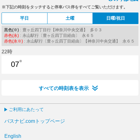
※下記の時刻をタッチすると停車バス停をすべてご覧いただけます。
平日
土曜
日曜/祝日
黒色(※)
: 豊ヶ丘四丁目行【神奈川中央交通】 多０３
赤色(永)
: 永山駅行〔豊ヶ丘四丁目経由〕 永６５
赤色(永※)
: 永山駅行〔豊ヶ丘四丁目経由〕【神奈川中央交通】 永６５
22時
※
07
7分はつ
すべての時刻表を表示
ご利用にあたって
バスナビ.comトップページ
English