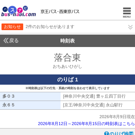
お知らせ
2件のお知らせがあります
戻る
時刻表
落合東
おちあいひ
おちあいひがし
のりば 1
※時刻表は以下の行先・系統の時刻を合わせて表示しています
多０３
多０３
[神奈川中央交通] 豊ヶ丘四丁目行
[神
永６５
永６５
[京王/神奈川中央交通] 永山駅行
[京王
2026年8月9日現在
2026年8月12日～2026年8月15日の時刻表はこちら
のりば地図