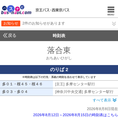
お知らせ
2件のお知らせがあります
戻る
時刻表
落合東
おちあいひ
おちあいひがし
のりば 2
※時刻表は以下の行先・系統の時刻を合わせて表示しています
多０１・桜４５・桜４６
多０１・桜４５・桜４６
[京王] 多摩センター駅行
[京王] 多摩
多０３・多０４
多０３・多０４
[神奈川中央交通] 多摩センター駅行
[
すべて表示
2026年8月8日現在
2026年8月12日～2026年8月15日の時刻表はこちら