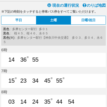
現在の運行状況
のりば地図
※下記の時刻をタッチすると停車バス停をすべてご覧いただけます。
平日
土曜
日曜/祝日
黒色
: 多摩センター駅行 多０１
黒色
: 桜４５、桜４６、永６５
黒色(※)
: 多摩センター駅行【神奈川中央交通】 多０３、多０４、永６
５
6時
※
14
36
55
14分はつ
36分はつ
55分はつ
7時
※
※
※
15
23
34
45
55
15分はつ
23分はつ
34分はつ
45分はつ
55分はつ
8時
※
03
14
24
35
44
54