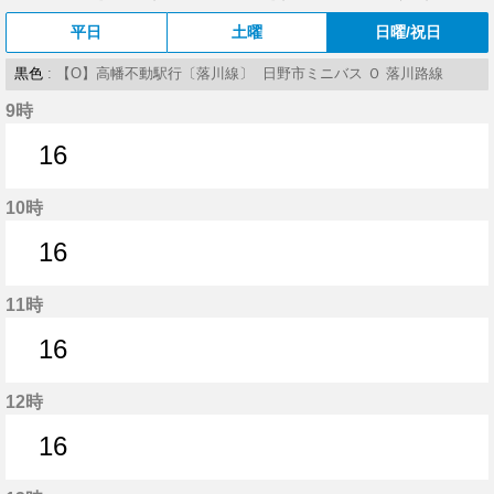
平日
土曜
日曜/祝日
黒色
: 【O】高幡不動駅行〔落川線〕 日野市ミニバス Ｏ 落川路線
9時
16
16分はつ
10時
16
16分はつ
11時
16
16分はつ
12時
16
16分はつ