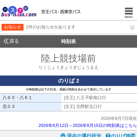
お知らせ
2件のお知らせがあります
戻る
時刻表
陸上競技場前
りくじょ
りくじょうきょうぎじょうまえ
のりば 2
※時刻表は以下の行先・系統の時刻を合わせて表示しています
八６０・八６１
八６０・八６１
[京王] 八王子駅南口行
[京王] 八王子
北０３
北０３
[京王] 北野駅北口行
[京王] 北野駅北口
2026年8月7日現在
2026年8月12日～2026年8月15日の時刻表はこちら
現在の運行状況
のりば地図