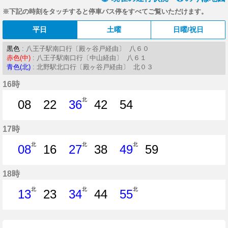
※下記の時刻をタッチすると停車バス停をすべてご覧いただけます。
平日
土曜
日曜/祝日
黒色
: 八王子駅南口行〔殿ヶ谷戸経由〕 八６０
赤色(中)
: 八王子駅南口行〔中山経由〕 八６１
青色(北)
: 北野駅北口行〔殿ヶ谷戸経由〕 北０３
16時
北
08
22
36
42
54
8分はつ
22分はつ
36分はつ
42分はつ
54分はつ
17時
北
北
北
08
16
27
38
49
59
8分はつ
16分はつ
27分はつ
38分はつ
49分はつ
59分はつ
18時
北
北
北
13
23
34
44
55
13分はつ
23分はつ
34分はつ
44分はつ
55分はつ