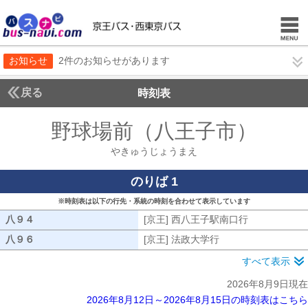
お知らせ
2件のお知らせがあります
戻る
時刻表
野球場前（八王子市）
やき
やきゅうじょうまえ
のりば 1
※時刻表は以下の行先・系統の時刻を合わせて表示しています
八９４
八９４
[京王] 西八王子駅南口行
[京王] 西八
八９６
八９６
[京王] 法政大学行
[京王] 法政大学行
すべて表示
2026年8月9日現在
2026年8月12日～2026年8月15日の時刻表はこちら