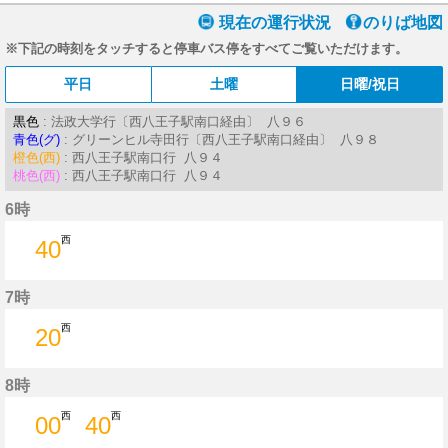
現在の運行状況
のりば地図
※下記の時刻をタッチすると停車バス停をすべてご覧いただけます。
平日
土曜
日曜/祝日
黒色
: 法政大学行〔西八王子駅南口経由〕 八９６
青色(グ)
: グリーンヒル寺田行〔西八王子駅南口経由〕 八９８
橙色(西)
: 西八王子駅南口行 八９４
桃色(西)
: 西八王子駅南口行 八９４
6時
西
40
40分はつ
7時
西
20
20分はつ
8時
西
西
00
40