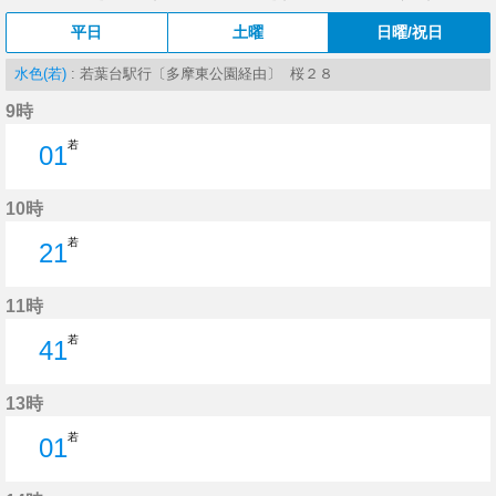
平日
土曜
日曜/祝日
水色(若)
: 若葉台駅行〔多摩東公園経由〕 桜２８
9時
若
01
1分はつ
10時
若
21
21分はつ
11時
若
41
41分はつ
13時
若
01
1分はつ