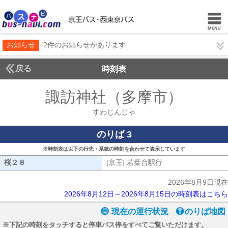
お知らせ
2件のお知らせがあります
戻る
時刻表
諏訪神社（多摩市）
すわ
すわじんじゃ
のりば 3
※時刻表は以下の行先・系統の時刻を合わせて表示しています
桜２８
桜２８
[京王] 若葉台駅行
[京王] 若葉台駅行
2026年8月9日現在
2026年8月12日～2026年8月15日の時刻表はこちら
現在の運行状況
のりば地図
※下記の時刻をタッチすると停車バス停をすべてご覧いただけます。