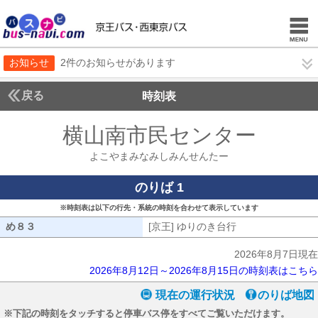
お知らせ
2件のお知らせがあります
戻る
時刻表
横山南市民センター
よこ
よこやまみなみしみんせんたー
のりば 1
※時刻表は以下の行先・系統の時刻を合わせて表示しています
め８３
め８３
[京王] ゆりのき台行
[京王] ゆりのき台
2026年8月7日現在
2026年8月12日～2026年8月15日の時刻表はこちら
現在の運行状況
のりば地図
※下記の時刻をタッチすると停車バス停をすべてご覧いただけます。