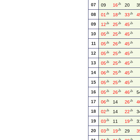
み
07
09
16
20
3
み
み
み
08
01
18
33
4
み
み
み
09
12
25
45
み
み
み
10
05
25
45
み
み
み
11
05
26
45
み
み
み
12
05
25
45
み
み
み
13
05
25
45
み
み
み
14
06
25
45
み
み
み
15
05
25
45
み
み
み
16
05
26
46
5
み
み
17
06
14
26
4
み
み
18
02
14
22
3
み
み
19
03
11
19
3
み
み
20
03
19
29
3
み
み
み