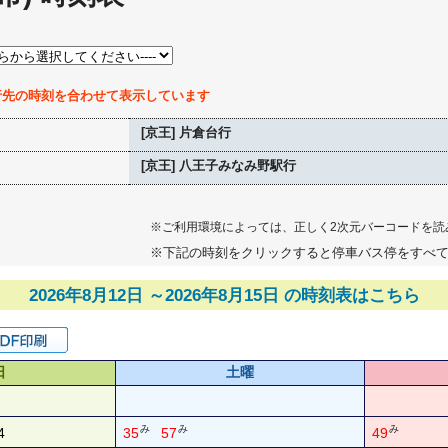
行先の時刻を合わせて表示しています
[京王] 片倉台行
[京王] 八王子みなみ野駅行
※ご利用環境によっては、正しく2次元バーコードを読
※下記の時刻をクリックすると停車バス停をすべ
2026年8月12日 ～2026年8月15日 の時刻表はこちら
日
土曜
み
み
み
4
35
57
49