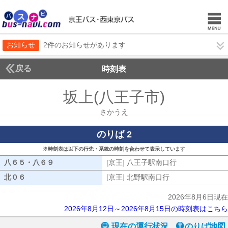
お知らせ
2件のお知らせがあります
戻る
時刻表
坂上(八王子市)
さかうえ
さかうえ
のりば 2
※時刻表は以下の行先・系統の時刻を合わせて表示しています
八６５・八６９
八６５・八６９
[京王] 八王子駅南口行
[京王] 八王子
北０６
北０６
[京王] 北野駅南口行
[京王] 北野駅南口
2026年8月6日現在
2026年8月12日～2026年8月15日の時刻表はこちら
現在の運行状況
のりば地図