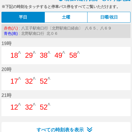
※下記の時刻をタッチすると停車バス停をすべてご覧いただけます。
平日
土曜
日曜/祝日
赤色(八)
: 八王子駅南口行〔北野駅南口経由〕 八６５、八６９
青色(南)
: 北野駅南口行 北０６
19時
八
八
八
八
八
18
29
38
49
58
18分はつ
29分はつ
38分はつ
49分はつ
58分はつ
20時
八
八
八
17
32
52
17分はつ
32分はつ
52分はつ
21時
八
八
八
12
32
52
12分はつ
32分はつ
52分はつ
すべての時刻表を表示