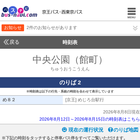
お知らせ
2件のお知らせがあります
戻る
時刻表
中央公園（館町）
ちゅう
ちゅうおうこうえん
のりば 2
※時刻表は以下の行先・系統の時刻を合わせて表示しています
め８２
め８２
[京王] めじろ台駅行
[京王] めじろ台駅
2026年8月8日現在
2026年8月12日～2026年8月15日の時刻表はこちら
現在の運行状況
のりば地図
※下記の時刻をタッチすると停車バス停をすべてご覧いただけます。