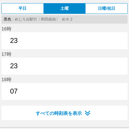
平日
土曜
日曜/祝日
黒色
: めじろ台駅行〔和田経由〕 め８２
16時
23
23分はつ
17時
23
23分はつ
18時
07
7分はつ
すべての時刻表を表示