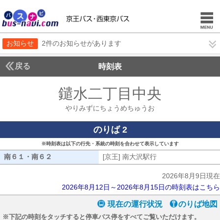
お知らせ
2件のお知らせがあります
戻る
時刻表
鑓水二丁目中央
やりみ
やりみずにちょうめちゅうお
のりば 2
※時刻表は以下の行先・系統の時刻を合わせて表示しています
南６１・南６２
南６１・南６２
[京王] 南大沢駅行
[京王] 南大沢駅行
2026年8月9日現在
2026年8月12日～2026年8月15日の時刻表はこちら
現在の運行状況
のりば地図
※下記の時刻をタッチすると停車バス停をすべてご覧いただけます。