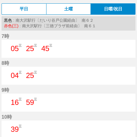
平日
土曜
日曜/祝日
黒色
: 南大沢駅行〔だいり谷戸公園経由〕 南６２
赤色(三)
: 南大沢駅行〔三徳プラザ前経由〕 南６１
7時
三
三
三
05
25
45
5分はつ
25分はつ
45分はつ
8時
三
三
04
25
4分はつ
25分はつ
9時
三
三
16
59
16分はつ
59分はつ
10時
三
39