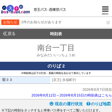
お知らせ
2件のお知らせがあります
戻る
時刻表
南台一丁目
みなみだ
みなみだいいっちょうめ
のりば 2
※時刻表は以下の行先・系統の時刻を合わせて表示しています
宿３３
宿３３
[京王] 永福町行
[京王] 永福町行
2026年8月7日現在
2026年8月12日～2026年8月15日の時刻表はこちら
現在の運行状況
のりば地図
※下記の時刻をタッチすると停車バス停をすべてご覧いただけます。