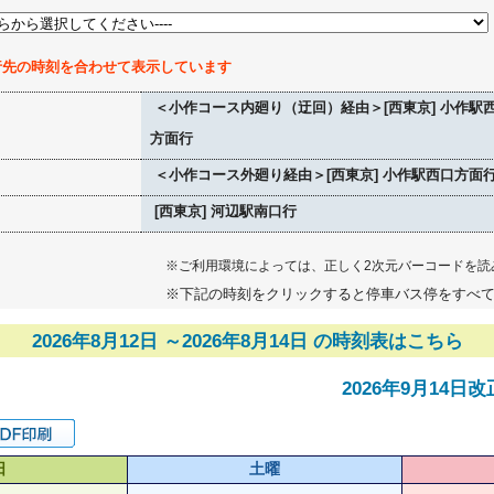
行先の時刻を合わせて表示しています
＜小作コース内廻り（迂回）経由＞[西東京] 小作駅
方面行
＜小作コース外廻り経由＞[西東京] 小作駅西口方面
[西東京] 河辺駅南口行
※ご利用環境によっては、正しく2次元バーコードを読
※下記の時刻をクリックすると停車バス停をすべ
2026年8月12日 ～2026年8月14日 の時刻表はこちら
2026年9月14
日
土曜