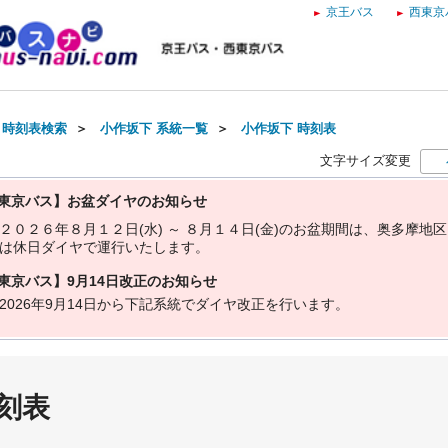
京王バス
西東京
・時刻表検索
＞
小作坂下 系統一覧
＞
小作坂下 時刻表
文字サイズ変更
東京バス】お盆ダイヤのお知らせ
２
０
２
６
年
８
月
１
２
日
(
水
)
～
８
月
１
４
日
(
金
)
の
お
盆
期
間
は
、
奥
多
摩
地
区
は
休
日
ダ
イ
ヤ
で
運
行
い
た
し
ま
す
。
東京バス】9月14日改正のお知らせ
2
0
2
6
年
9
月
1
4
日
か
ら
下
記
系
統
で
ダ
イ
ヤ
改
正
を
行
い
ま
す
。
刻表