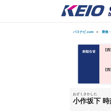
バスナビ.com
＞
乗換
【西
【西
おざくさかした
小作坂下 時