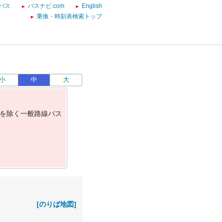
バス
バスナビ.com
English
乗換・時刻表検索トップ
小
中
大
を
除
く
一
般
路
線
バ
ス
[のりば地図]