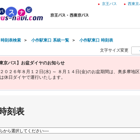
京王バス
西東京
・時刻表検索
＞
小作駅東口 系統一覧
＞
小作駅東口 時刻表
文字サイズ変更
東京バス】お盆ダイヤのお知らせ
２
０
２
６
年
８
月
１
２
日
(
水
)
～
８
月
１
４
日
(
金
)
の
お
盆
期
間
は
、
奥
多
摩
地
区
は
休
日
ダ
イ
ヤ
で
運
行
い
た
し
ま
す
。
 時刻表