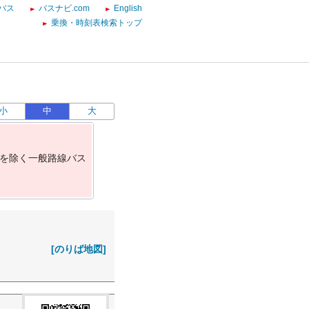
バス
バスナビ.com
English
乗換・時刻表検索トップ
小
中
大
を
除
く
一
般
路
線
バ
ス
[のりば地図]