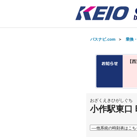
バスナビ.com
＞
乗換
【西
おざくえきひがしぐち
小作駅東口