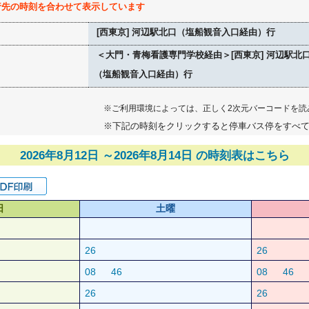
行先の時刻を合わせて表示しています
[西東京] 河辺駅北口（塩船観音入口経由）行
＜大門・青梅看護専門学校経由＞[西東京] 河辺駅北
（塩船観音入口経由）行
※ご利用環境によっては、正しく2次元バーコードを読
※下記の時刻をクリックすると停車バス停をすべ
2026年8月12日 ～2026年8月14日 の時刻表はこちら
日
土曜
26
26
08
46
08
46
26
26