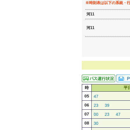
※時刻表は以下の系統・
河11
河11
時
平
05
47
06
23
39
07
00
23
47
08
30