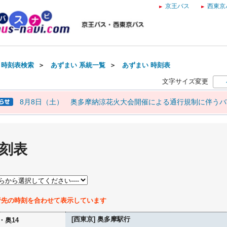
京王バス
西東京
・時刻表検索
＞
あずまい 系統一覧
＞
あずまい 時刻表
文字サイズ変更
8月8日（土） 奥多摩納涼花火大会開催による通行規制に伴う
時刻表
行先の時刻を合わせて表示しています
[西東京] 奥多摩駅行
・奥14