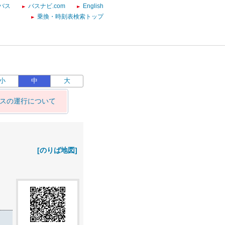
バス
バスナビ.com
English
乗換・時刻表検索トップ
小
中
大
バスの運行について
[のりば地図]