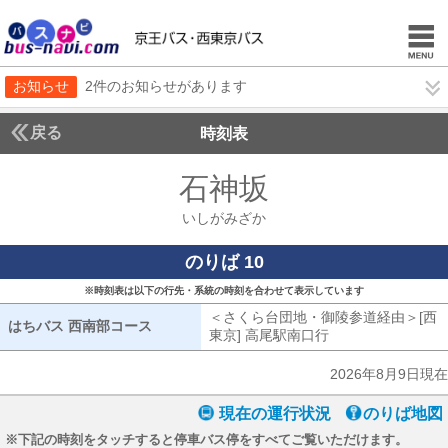
お知らせ
2件のお知らせがあります
戻る
時刻表
石神坂
いしがみざ
いしがみざか
のりば 10
※時刻表は以下の行先・系統の時刻を合わせて表示しています
＜さくら台団地・御陵参道経由＞[西
はちバス 西南部コース
はちバス 西南部コース
東京] 高尾駅南口行
さくら台団地・御陵
2026年8月9日現在
現在の運行状況
のりば地図
※下記の時刻をタッチすると停車バス停をすべてご覧いただけます。