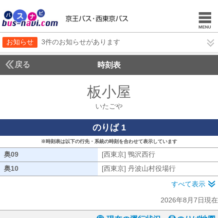
お知らせ
3件のお知らせがあります
戻る
時刻表
板小屋
いたごや
いたごや
のりば 1
※時刻表は以下の行先・系統の時刻を合わせて表示しています
奥09
奥09
[西東京] 鴨沢西行
[西東京] 鴨沢西行
奥10
奥10
[西東京] 丹波山村役場行
[西東京] 丹
すべて表示
2026年8月7日現在