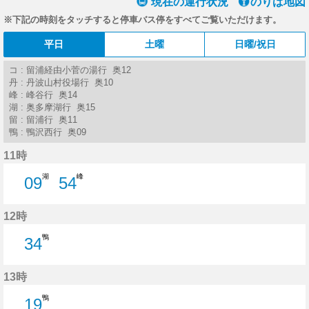
現在の運行状況
のりば地図
※下記の時刻をタッチすると停車バス停をすべてご覧いただけます。
平日
土曜
日曜/祝日
コ : 留浦経由小菅の湯行 奥12
丹 : 丹波山村役場行 奥10
峰 : 峰谷行 奥14
湖 : 奥多摩湖行 奥15
留 : 留浦行 奥11
鴨 : 鴨沢西行 奥09
11時
湖
峰
09
54
9分はつ
54分はつ
12時
鴨
34
34分はつ
13時
鴨
19