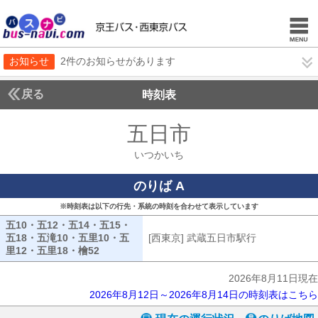
お知らせ
2件のお知らせがあります
戻る
時刻表
五日市
いつかいち
いつかいち
のりば A
※時刻表は以下の行先・系統の時刻を合わせて表示しています
五10・五12・五14・五15・
五18・五滝10・五里10・五
[西東京] 武蔵五日市駅行
[西東京] 武
里12・五里18・檜52
五10・五12・五14・五15・五18・五滝10・五里
2026年8月11日現在
2026年8月12日～2026年8月14日の時刻表はこちら