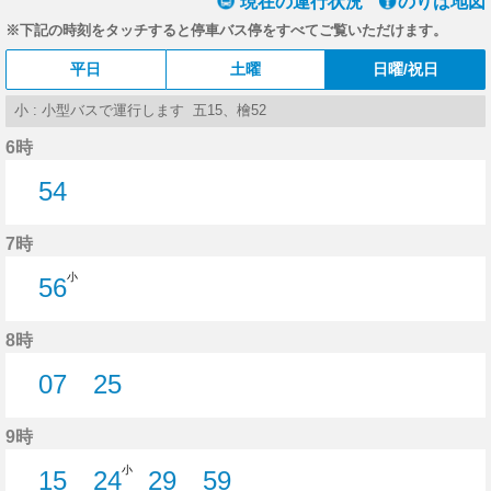
現在の運行状況
のりば地図
※下記の時刻をタッチすると停車バス停をすべてご覧いただけます。
平日
土曜
日曜/祝日
小 : 小型バスで運行します 五15、檜52
6時
54
54分はつ
7時
小
56
56分はつ
8時
07
25
7分はつ
25分はつ
9時
小
15
24
29
59