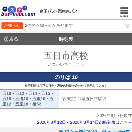
お知らせ
2件のお知らせがあります
戻る
時刻表
五日市高校
いつかい
いつかいちこうこう
のりば 10
※時刻表は以下の行先・系統の時刻を合わせて表示しています
五10・五12・五14・五15・
五18・五滝10・五里10・五
[西東京] 武蔵五日市駅行
[西東京] 武
里12・五里18・檜52
五10・五12・五14・五15・五18・五滝10・五里
2026年8月7日現在
2026年8月12日～2026年8月14日の時刻表はこちら