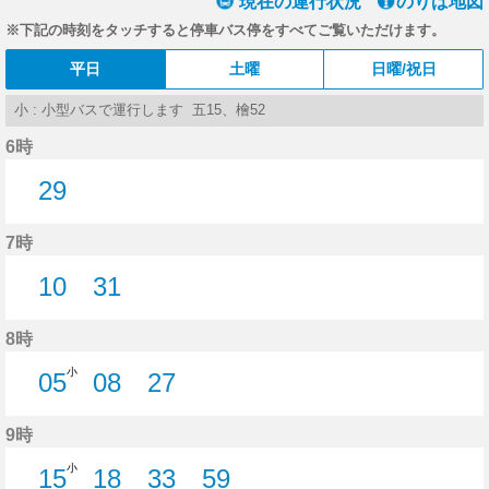
現在の運行状況
のりば地図
※下記の時刻をタッチすると停車バス停をすべてご覧いただけます。
平日
土曜
日曜/祝日
小 : 小型バスで運行します 五15、檜52
6時
29
29分はつ
7時
10
31
10分はつ
31分はつ
8時
小
05
08
27
5分はつ
8分はつ
27分はつ
9時
小
15
18
33
59