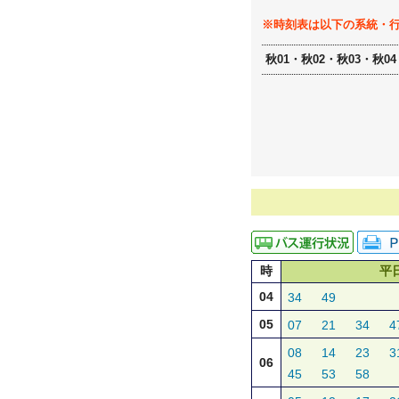
※時刻表は以下の系統・
秋01・秋02・秋03・秋04
時
平
04
34
49
05
07
21
34
4
08
14
23
3
06
45
53
58