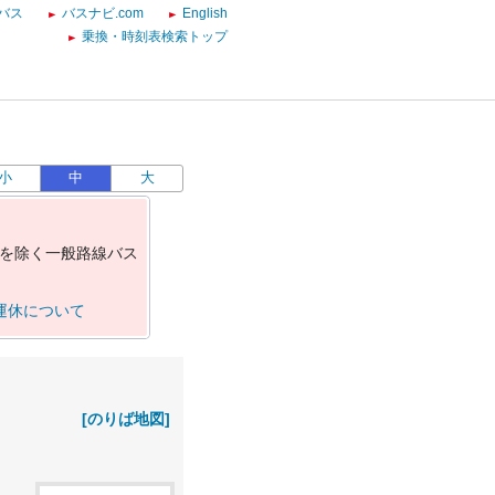
バス
バスナビ.com
English
乗換・時刻表検索トップ
小
中
大
を
除
く
一
般
路
線
バ
ス
運休について
[のりば地図]