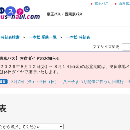
京王バス
西東京
・時刻表検索
＞
一本松 系統一覧
＞
一本松 時刻表
文字サイズ変更
東京バス】お盆ダイヤのお知らせ
２
０
２
６
年
８
月
１
２
日
(
水
)
～
８
月
１
４
日
(
金
)
の
お
盆
期
間
は
、
奥
多
摩
地
区
は
休
日
ダ
イ
ヤ
で
運
行
い
た
し
ま
す
。
8月7日（金）～9日（日） 八王子まつり開催に伴う迂回運行・
表