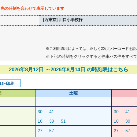
行先の時刻を合わせて表示しています
[西東京] 川口小学校行
※ご利用環境によっては、正しく2次元バーコードを読
※下記の時刻をクリックすると停車バス停をすべ
2026年8月12日 ～2026年8月14日 の時刻表はこちら
日
土曜
30
41
30
41
10
39
51
10
39
27
57
27
57