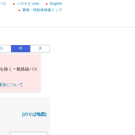
バス
バスナビ.com
English
乗換・時刻表検索トップ
小
中
大
を
除
く
一
般
路
線
バ
ス
運休について
[のりば地図]