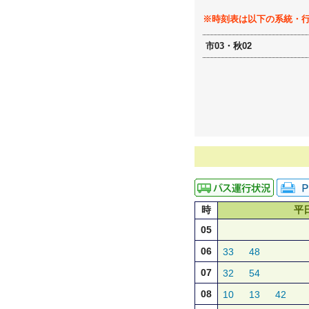
※時刻表は以下の系統・
市03・秋02
時
平
05
06
33
48
07
32
54
08
10
13
42