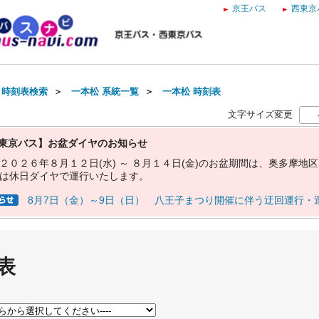
京王バス
西東京
・時刻表検索
＞
一本松 系統一覧
＞
一本松 時刻表
文字サイズ変更
東京バス】お盆ダイヤのお知らせ
２
０
２
６
年
８
月
１
２
日
(
水
)
～
８
月
１
４
日
(
金
)
の
お
盆
期
間
は
、
奥
多
摩
地
区
は
休
日
ダ
イ
ヤ
で
運
行
い
た
し
ま
す
。
8月7日（金）～9日（日） 八王子まつり開催に伴う迂回運行・
表