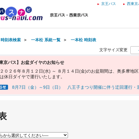
京王バス
西東京
・時刻表検索
＞
一本松 系統一覧
＞
一本松 時刻表
文字サイズ変更
東京バス】お盆ダイヤのお知らせ
２
０
２
６
年
８
月
１
２
日
(
水
)
～
８
月
１
４
日
(
金
)
の
お
盆
期
間
は
、
奥
多
摩
地
区
は
休
日
ダ
イ
ヤ
で
運
行
い
た
し
ま
す
。
8月7日（金）～9日（日） 八王子まつり開催に伴う迂回運行・
表