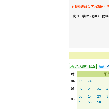
※時刻表は以下の系統・
秋01・秋02・秋03・秋04
時
平
04
34
49
05
07
21
34
4
08
14
23
3
06
45
53
58