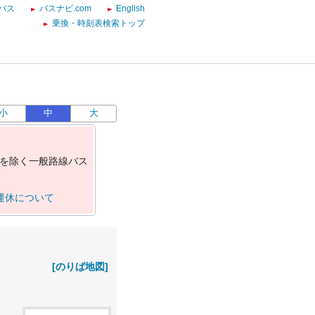
バス
バスナビ.com
English
乗換・時刻表検索トップ
小
中
大
を
除
く
一
般
路
線
バ
ス
運休について
[のりば地図]