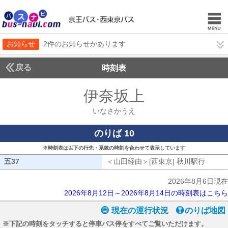
お知らせ
2件のお知らせがあります
戻る
時刻表
伊奈坂上
いなさかう
いなさかうえ
のりば 10
※時刻表は以下の行先・系統の時刻を合わせて表示しています
五37
五37
＜山田経由＞[西東京] 秋川駅行
山田経
2026年8月6日現在
2026年8月12日～2026年8月14日の時刻表はこちら
現在の運行状況
のりば地図
※下記の時刻をタッチすると停車バス停をすべてご覧いただけます。