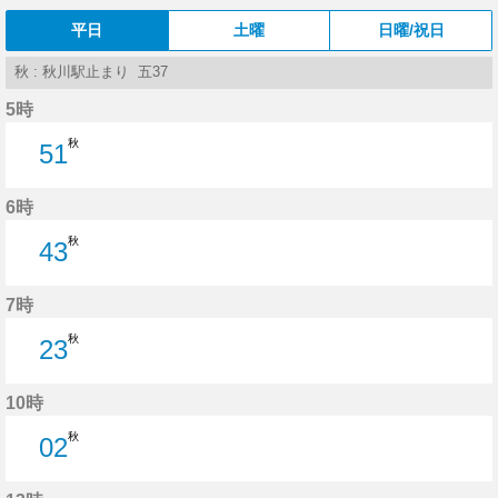
平日
土曜
日曜/祝日
秋 : 秋川駅止まり 五37
5時
秋
51
51分はつ
6時
秋
43
43分はつ
7時
秋
23
23分はつ
10時
秋
02
2分はつ