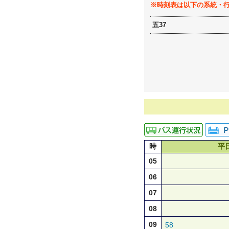
※時刻表は以下の系統・
五37
時
平
05
06
07
08
09
58