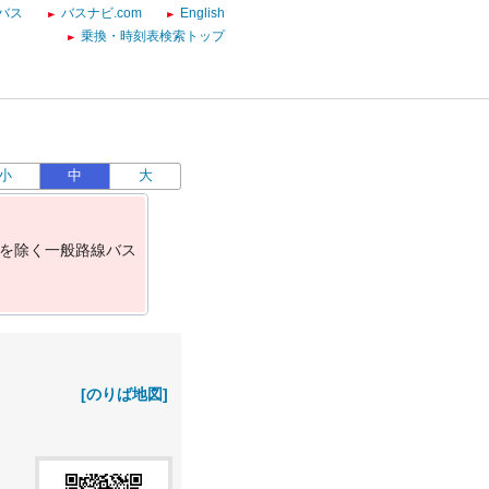
バス
バスナビ.com
English
乗換・時刻表検索トップ
小
中
大
を
除
く
一
般
路
線
バ
ス
[のりば地図]