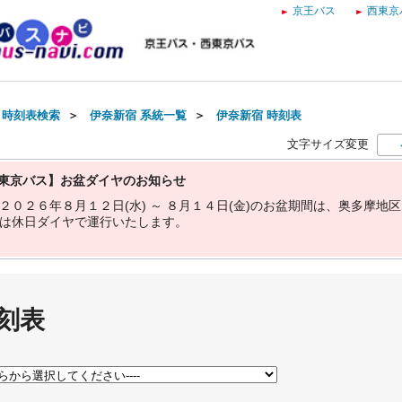
京王バス
西東京
・時刻表検索
＞
伊奈新宿 系統一覧
＞
伊奈新宿 時刻表
文字サイズ変更
東京バス】お盆ダイヤのお知らせ
２
０
２
６
年
８
月
１
２
日
(
水
)
～
８
月
１
４
日
(
金
)
の
お
盆
期
間
は
、
奥
多
摩
地
区
は
休
日
ダ
イ
ヤ
で
運
行
い
た
し
ま
す
。
刻表