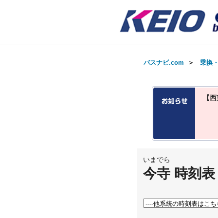
バスナビ.com
＞
乗換
【西
いまでら
今寺 時刻表