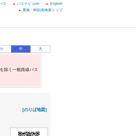
バス
バスナビ.com
English
乗換・時刻表検索トップ
小
中
大
を
除
く
一
般
路
線
バ
ス
[のりば地図]