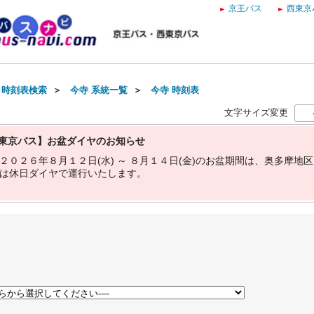
京王バス
西東京
・時刻表検索
＞
今寺 系統一覧
＞
今寺 時刻表
文字サイズ変更
東京バス】お盆ダイヤのお知らせ
２
０
２
６
年
８
月
１
２
日
(
水
)
～
８
月
１
４
日
(
金
)
の
お
盆
期
間
は
、
奥
多
摩
地
区
は
休
日
ダ
イ
ヤ
で
運
行
い
た
し
ま
す
。