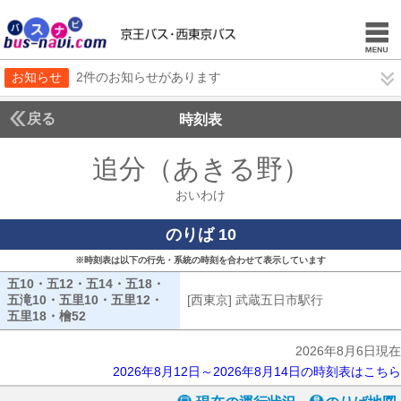
お知らせ
2件のお知らせがあります
戻る
時刻表
追分（あきる野）
おいわ
おいわけ
のりば 10
※時刻表は以下の行先・系統の時刻を合わせて表示しています
五10・五12・五14・五18・
五滝10・五里10・五里12・
[西東京] 武蔵五日市駅行
[西東京] 武
五里18・檜52
五10・五12・五14・五18・五滝10・五里10・五里12・
2026年8月6日現在
2026年8月12日～2026年8月14日の時刻表はこちら