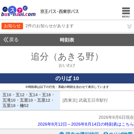
お知らせ
2件のお知らせがあります
戻る
時刻表
追分（あきる野）
おいわ
おいわけ
のりば 10
※時刻表は以下の行先・系統の時刻を合わせて表示しています
五10・五12・五14・五18・
五滝10・五里10・五里12・
[西東京] 武蔵五日市駅行
[西東京] 武
五里18・檜52
五10・五12・五14・五18・五滝10・五里10・五里12・
2026年8月6日現在
2026年8月12日～2026年8月14日の時刻表はこちら