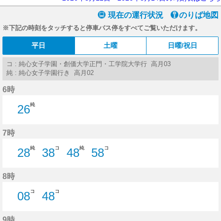
現在の運行状況
のりば地図
※下記の時刻をタッチすると停車バス停をすべてご覧いただけます。
平日
土曜
日曜/祝日
コ : 純心女子学園・創価大学正門・工学院大学行 高月03
純 : 純心女子学園行き 高月02
6時
純
26
26分はつ
7時
純
コ
純
コ
28
38
48
58
28分はつ
38分はつ
48分はつ
58分はつ
8時
コ
コ
08
48
8分はつ
48分はつ
9時