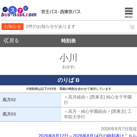
お知らせ
2件のお知らせがあります
戻る
時刻表
小川
おがわ
おがわ
のりば B
※時刻表は以下の行先・系統の時刻を合わせて表示しています
＜高月経由＞[西東京] 純心女子学園
高月02
高月02
行
高月経由[西東京] 純心女子学園行
＜高月・純心学園経由＞[西東京] 工
高月03
高月03
学院大学行
高月・純心学園経由[西東京
2026年8月7日現在
2026年8月12日～2026年8月14日の時刻表はこちら