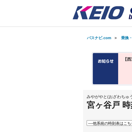
バスナビ.com
＞
乗換
【西
みやがやと(おざわちゅ
宮ヶ谷戸 時