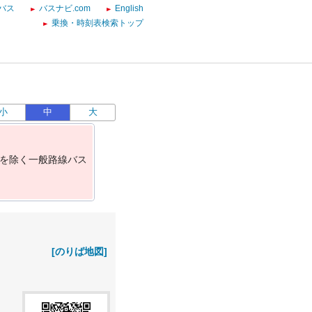
バス
バスナビ.com
English
乗換・時刻表検索トップ
小
中
大
を
除
く
一
般
路
線
バ
ス
[のりば地図]