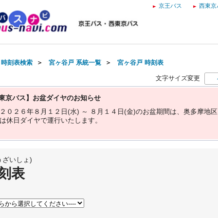
京王バス
西東京
・時刻表検索
＞
宮ヶ谷戸 系統一覧
＞
宮ヶ谷戸 時刻表
文字サイズ変更
東京バス】お盆ダイヤのお知らせ
２
０
２
６
年
８
月
１
２
日
(
水
)
～
８
月
１
４
日
(
金
)
の
お
盆
期
間
は
、
奥
多
摩
地
区
は
休
日
ダ
イ
ヤ
で
運
行
い
た
し
ま
す
。
うざいしょ)
刻表