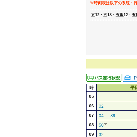
※時刻表は以下の系統・
五12・五18・五里12・五
時
平
05
06
02
07
04
39
ヤ
08
50
09
32