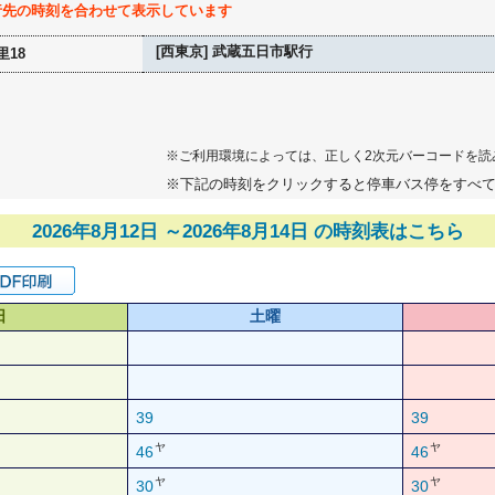
行先の時刻を合わせて表示しています
[西東京] 武蔵五日市駅行
里18
※ご利用環境によっては、正しく2次元バーコードを読
※下記の時刻をクリックすると停車バス停をすべ
2026年8月12日 ～2026年8月14日 の時刻表はこちら
日
土曜
39
39
ヤ
ヤ
46
46
ヤ
ヤ
30
30