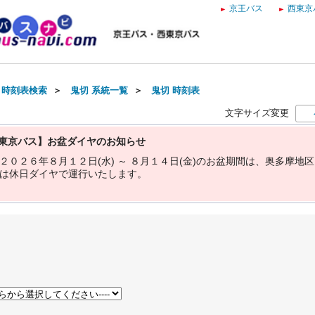
京王バス
西東京
・時刻表検索
＞
鬼切 系統一覧
＞
鬼切 時刻表
文字サイズ変更
東京バス】お盆ダイヤのお知らせ
２
０
２
６
年
８
月
１
２
日
(
水
)
～
８
月
１
４
日
(
金
)
の
お
盆
期
間
は
、
奥
多
摩
地
区
は
休
日
ダ
イ
ヤ
で
運
行
い
た
し
ま
す
。