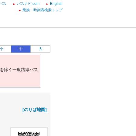
バス
バスナビ.com
English
乗換・時刻表検索トップ
小
中
大
を
除
く
一
般
路
線
バ
ス
[のりば地図]