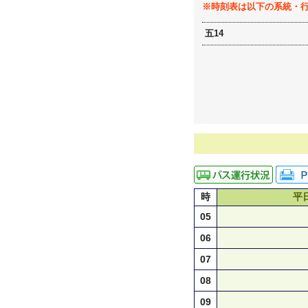
※時刻表は以下の系統・
五14
時
平
05
06
07
08
09