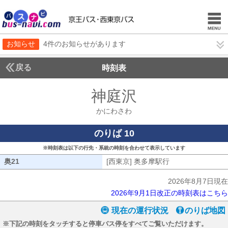
お知らせ
4件のお知らせがあります
戻る
時刻表
神庭沢
かにわさわ
かにわさわ
のりば 10
※時刻表は以下の行先・系統の時刻を合わせて表示しています
奥21
奥21
[西東京] 奥多摩駅行
[西東京] 奥多摩駅
2026年8月7日現在
2026年9月1日改正の時刻表はこちら
現在の運行状況
のりば地図
※下記の時刻をタッチすると停車バス停をすべてご覧いただけます。