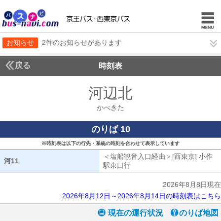
お知らせ
2件のお知らせがあります
戻る
時刻表
河辺北
かべきた
かべきた
のりば 10
※時刻表は以下の行先・系統の時刻を合わせて表示しています
＜塩船観音入口経由＞[西東京] 小作
河11
河11
駅東口行
塩船観音入口経由[西東京] 
2026年8月8日現在
2026年8月12日～2026年8月14日の時刻表はこちら
現在の運行状況
のりば地図