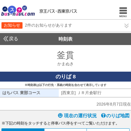
お知らせ
2件のお知らせがあります
戻る
時刻表
釜貫
かまぬき
かまぬき
のりば 8
※時刻表は以下の行先・系統の時刻を合わせて表示しています
はちバス 東部コース
はちバス 東部コース
[西東京] ＪＲ片倉駅行
[西東京] ＪＲ
2026年8月7日現在
現在の運行状況
のりば地図
※下記の時刻をタッチすると停車バス停をすべてご覧いただけます。