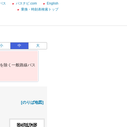
バス
バスナビ.com
English
乗換・時刻表検索トップ
小
中
大
を
除
く
一
般
路
線
バ
ス
[のりば地図]