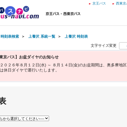
京王バス
西東京
・時刻表検索
＞
上養沢 系統一覧
＞
上養沢 時刻表
文字サイズ変更
東京バス】お盆ダイヤのお知らせ
２
０
２
６
年
８
月
１
２
日
(
水
)
～
８
月
１
４
日
(
金
)
の
お
盆
期
間
は
、
奥
多
摩
地
区
は
休
日
ダ
イ
ヤ
で
運
行
い
た
し
ま
す
。
表