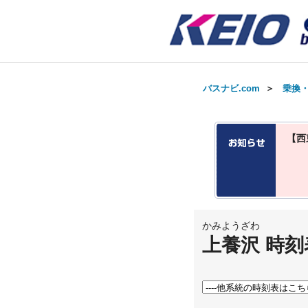
バスナビ.com
＞
乗換
【西
かみようざわ
上養沢 時刻