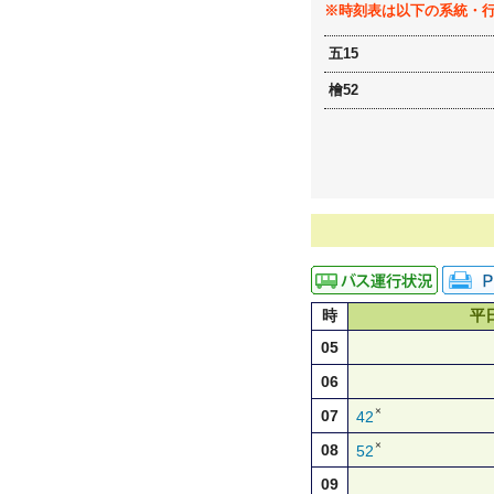
※時刻表は以下の系統・
五15
檜52
時
平
05
06
×
07
42
×
08
52
09