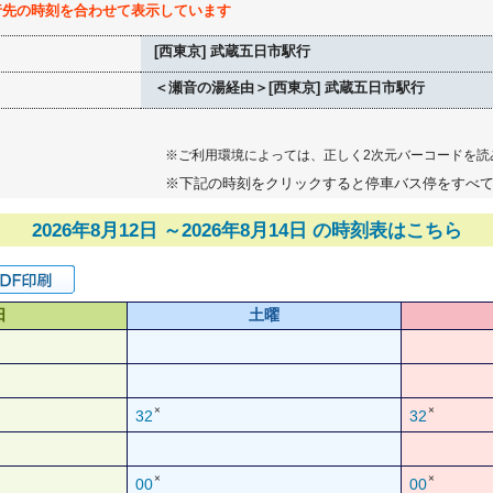
行先の時刻を合わせて表示しています
[西東京] 武蔵五日市駅行
＜瀬音の湯経由＞[西東京] 武蔵五日市駅行
※ご利用環境によっては、正しく2次元バーコードを読
※下記の時刻をクリックすると停車バス停をすべ
2026年8月12日 ～2026年8月14日 の時刻表はこちら
日
土曜
×
×
32
32
×
×
00
00