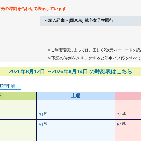
行先の時刻を合わせて表示しています
＜左入経由＞[西東京] 純心女子学園行
※ご利用環境によっては、正しく2次元バーコードを読
※下記の時刻をクリックすると停車バス停をすべ
2026年8月12日 ～2026年8月14日 の時刻表はこちら
日
土曜
純
純
31
31
純
純
51
51