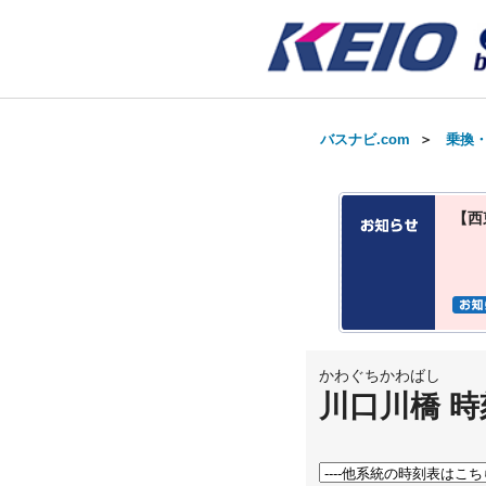
バスナビ.com
＞
乗換
【西
かわぐちかわばし
川口川橋 時