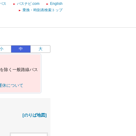
バス
バスナビ.com
English
乗換・時刻表検索トップ
小
中
大
を
除
く
一
般
路
線
バ
ス
運休について
[のりば地図]