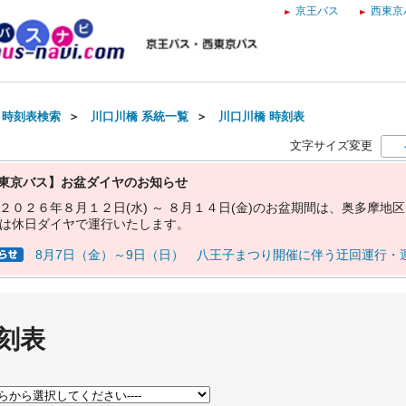
京王バス
西東京
・時刻表検索
＞
川口川橋 系統一覧
＞
川口川橋 時刻表
文字サイズ変更
東京バス】お盆ダイヤのお知らせ
２
０
２
６
年
８
月
１
２
日
(
水
)
～
８
月
１
４
日
(
金
)
の
お
盆
期
間
は
、
奥
多
摩
地
区
は
休
日
ダ
イ
ヤ
で
運
行
い
た
し
ま
す
。
8月7日（金）～9日（日） 八王子まつり開催に伴う迂回運行・
刻表