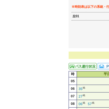
※時刻表は以下の系統・
左01
時
平
05
純
06
35
純
07
27
純
純
08
06
57