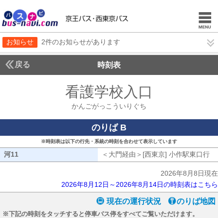
お知らせ
2件のお知らせがあります
戻る
時刻表
看護学校入口
かんごが
かんごがっこういりぐち
のりば B
※時刻表は以下の行先・系統の時刻を合わせて表示しています
河11
河11
＜大門経由＞[西東京] 小作駅東口行
大
2026年8月8日現在
2026年8月12日～2026年8月14日の時刻表はこちら
現在の運行状況
のりば地図
※下記の時刻をタッチすると停車バス停をすべてご覧いただけます。