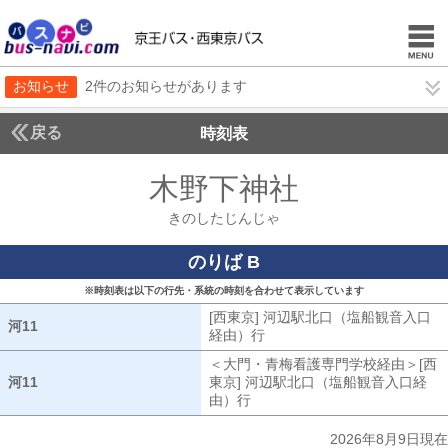
お知らせ
2件のお知らせがあります
戻る
時刻表
木野下神社
きのした
きのしたじんじゃ
のりば B
※時刻表は以下の行先・系統の時刻を合わせて表示しています
[西東京] 河辺駅北口（塩船観音入口
河11
河11
経由）行
[西東京] 河辺駅北口（塩船
＜大門・青梅看護専門学校経由＞[西
河11
河11
東京] 河辺駅北口（塩船観音入口経
由）行
大門・青梅看護専門学校経由[
2026年8月9日現在