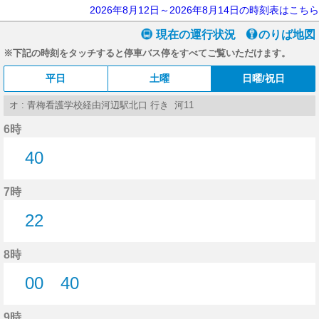
2026年8月12日～2026年8月14日の時刻表はこちら
現在の運行状況
のりば地図
※下記の時刻をタッチすると停車バス停をすべてご覧いただけます。
平日
土曜
日曜/祝日
オ : 青梅看護学校経由河辺駅北口 行き 河11
6時
40
40分はつ
7時
22
22分はつ
8時
00
40
0分はつ
40分はつ
9時