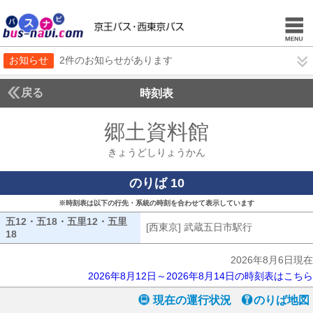
お知らせ
2件のお知らせがあります
戻る
時刻表
郷土資料館
きょうど
きょうどしりょうかん
のりば 10
※時刻表は以下の行先・系統の時刻を合わせて表示しています
五12・五18・五里12・五里
[西東京] 武蔵五日市駅行
[西東京] 武
18
五12・五18・五里12・五里18
2026年8月6日現在
2026年8月12日～2026年8月14日の時刻表はこちら
現在の運行状況
のりば地図