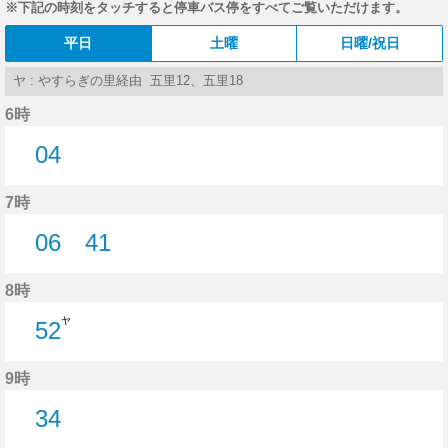
※下記の時刻をタッチすると停車バス停をすべてご覧いただけます。
平日
土曜
日曜/祝日
ヤ : やすらぎの里経由 五里12、五里18
6時
04
4分はつ
7時
06
41
6分はつ
41分はつ
8時
ヤ
52
52分はつ
9時
34