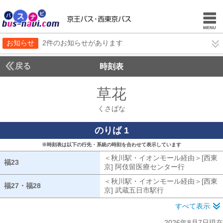
お知らせ
2件のお知らせがあります
戻る
時刻表
草花
くさばな
くさばな
のりば 1
※時刻表は以下の行先・系統の時刻を合わせて表示しています
＜秋川駅・イオンモール経由＞[西東
福23
福23
京] 阿伎留医療センター行
秋川駅・イ
＜秋川駅・イオンモール経由＞[西東
福27・福28
福27・福28
京] 武蔵五日市駅行
秋川駅・イオンモー
すべて表示
2026年8月7日現在