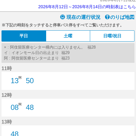
2026年8月12日～2026年8月14日の時刻表はこちら
現在の運行状況
のりば地図
※下記の時刻をタッチすると停車バス停をすべてご覧いただけます。
平日
土曜
日曜/祝日
× : 阿伎留医療センター構内には入りません。 福28
イ : イオンモール日の出止まり 福29
阿 : 阿伎留医療センター止まり 福23
11時
阿
13
50
13分はつ
50分はつ
12時
阿
08
48
8分はつ
48分はつ
13時
48