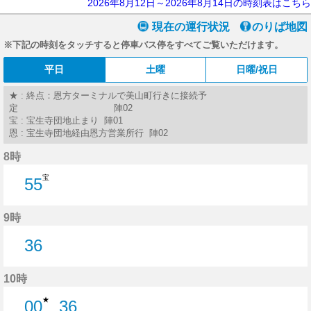
2026年8月12日～2026年8月14日の時刻表はこちら
現在の運行状況
のりば地図
※下記の時刻をタッチすると停車バス停をすべてご覧いただけます。
平日
土曜
日曜/祝日
★ : 終点：恩方ターミナルで美山町行きに接続予
定 陣02
宝 : 宝生寺団地止まり 陣01
恩 : 宝生寺団地経由恩方営業所行 陣02
8時
宝
55
55分はつ
9時
36
36分はつ
10時
★
00
36