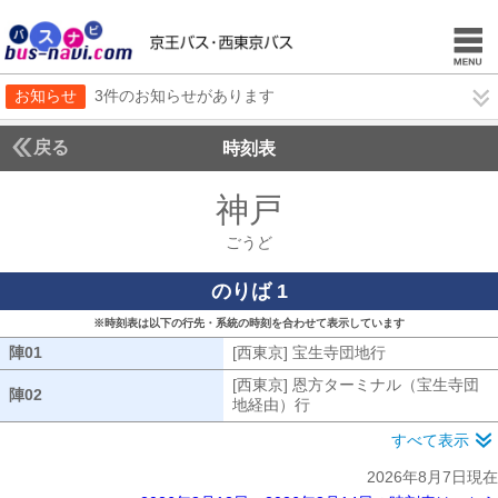
お知らせ
3件のお知らせがあります
戻る
時刻表
神戸
ごうど
ごうど
のりば 1
※時刻表は以下の行先・系統の時刻を合わせて表示しています
陣01
陣01
[西東京] 宝生寺団地行
[西東京] 宝生
[西東京] 恩方ターミナル（宝生寺団
陣02
陣02
地経由）行
[西東京] 恩方ターミナル
すべて表示
2026年8月7日現在