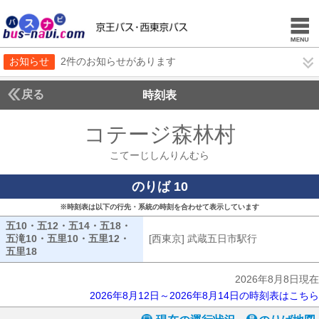
お知らせ
2件のお知らせがあります
戻る
時刻表
コテージ森林村
こてー
こてーじしんりんむら
のりば 10
※時刻表は以下の行先・系統の時刻を合わせて表示しています
五10・五12・五14・五18・
五滝10・五里10・五里12・
[西東京] 武蔵五日市駅行
[西東京] 武
五里18
五10・五12・五14・五18・五滝10・五里10・五里12・五里18
2026年8月8日現在
2026年8月12日～2026年8月14日の時刻表はこちら