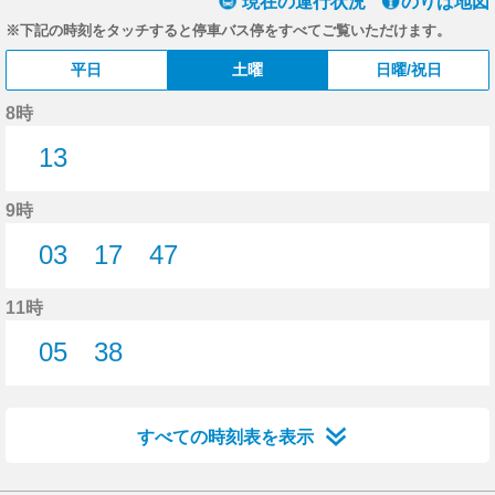
現在の運行状況
のりば地図
※下記の時刻をタッチすると停車バス停をすべてご覧いただけます。
平日
土曜
日曜/祝日
8時
13
13分はつ
9時
03
17
47
3分はつ
17分はつ
47分はつ
11時
05
38
5分はつ
38分はつ
すべての時刻表を表示